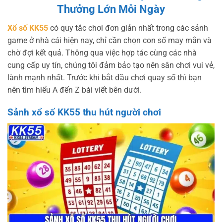
Thưởng Lớn Mỗi Ngày
Xổ số KK55
có quy tắc chơi đơn giản nhất trong các sảnh
game ở nhà cái hiện nay, chỉ cần chọn con số may mắn và
chờ đợi kết quả. Thông qua việc hợp tác cùng các nhà
cung cấp uy tín, chúng tôi đảm bảo tạo nên sân chơi vui vẻ,
lành mạnh nhất. Trước khi bắt đầu chơi quay số thì bạn
nên tìm hiểu A đến Z bài viết bên dưới.
Sảnh xổ số KK55 thu hút người chơi