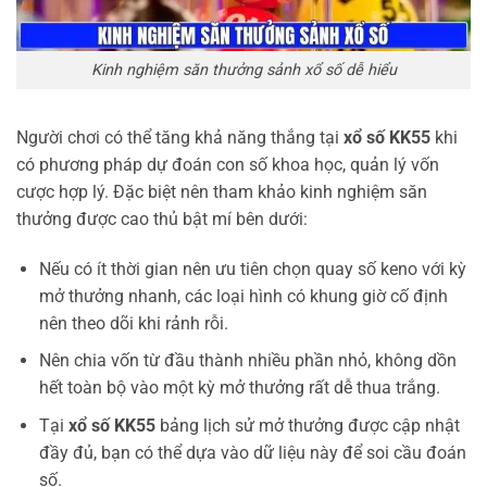
Kinh nghiệm săn thưởng sảnh xổ số dễ hiểu
Người chơi có thể tăng khả năng thắng tại
xổ số KK55
khi
có phương pháp dự đoán con số khoa học, quản lý vốn
cược hợp lý. Đặc biệt nên tham khảo kinh nghiệm săn
thưởng được cao thủ bật mí bên dưới:
Nếu có ít thời gian nên ưu tiên chọn quay số keno với kỳ
mở thưởng nhanh, các loại hình có khung giờ cố định
nên theo dõi khi rảnh rỗi.
Nên chia vốn từ đầu thành nhiều phần nhỏ, không dồn
hết toàn bộ vào một kỳ mở thưởng rất dễ thua trắng.
Tại
xổ số KK55
bảng lịch sử mở thưởng được cập nhật
đầy đủ, bạn có thể dựa vào dữ liệu này để soi cầu đoán
số.