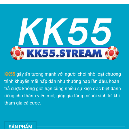
KK55
gây ấn tượng mạnh với người chơi nhờ loạt chương
trình khuyến mãi hấp dẫn như thưởng nạp lần đầu, hoàn
trả cược không giới hạn cùng nhiều sự kiện đặc biệt dành
riêng cho thành viên mới, giúp gia tăng cơ hội sinh lời khi
tham gia cá cược.
SẢN PHẨM