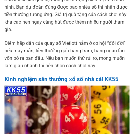
hình. Bạn dự đoán đúng được bao nhiêu số thì nhận được
tiền thưởng tương ứng. Giá trị quà tặng của cách chơi này
khá cao nên ngày càng hút được thêm nhiều người tham
gia.
Điểm hấp dẫn của quay số Vietlott nằm ở cơ hội “đổi đời”
nếu may mắn, tiền thưởng gấp hàng trăm, hàng ngàn lần
vốn bỏ ra ban đầu. Nếu bạn muốn thử rủi ro, mong muốn
làm giàu nhanh thì nên chọn cách chơi này.
Kinh nghiệm săn thưởng xổ số nhà cái KK55