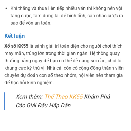
Khi thắng và thua liên tiếp nhiều ván thì không nên vội
tăng cược, tạm dừng lại để bình tĩnh, cân nhắc cược ra
sao để vốn an toàn.
Kết luận
Xổ số KK55
là sảnh giải trí toàn diện cho người chơi thích
may mắn, trúng lớn trong thời gian ngắn. Hệ thống quay
thưởng hằng ngày để bạn có thể dễ dàng soi cầu, chơi lô
khung cực kỳ thú vị. Nhà cái còn có cộng đồng thành viên
chuyên dự đoán con số theo nhóm, hội viên nên tham gia
để học hỏi kinh nghiệm.
Xem thêm:
Thể Thao KK55
Khám Phá
Các Giải Đấu Hấp Dẫn