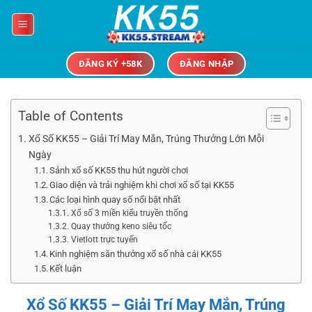
Bỏ
qua
nội
dung
ĐĂNG KÝ +58K
ĐĂNG NHẬP
Table of Contents
Xổ Số KK55 – Giải Trí May Mắn, Trúng Thưởng Lớn Mỗi
Ngày
Sảnh xổ số KK55 thu hút người chơi
Giao diện và trải nghiệm khi chơi xổ số tại KK55
Các loại hình quay số nổi bật nhất
Xổ số 3 miền kiểu truyền thống
Quay thưởng keno siêu tốc
Vietlott trực tuyến
Kinh nghiệm săn thưởng xổ số nhà cái KK55
Kết luận
Xổ Số KK55 – Giải Trí May Mắn, Trúng