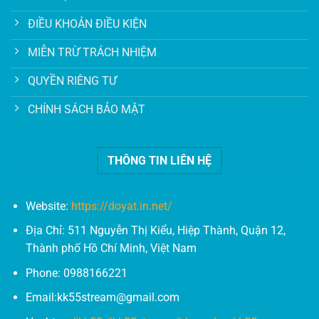
ĐIỀU KHOẢN ĐIỀU KIỆN
MIỄN TRỪ TRÁCH NHIỆM
QUYỀN RIÊNG TƯ
CHÍNH SÁCH BẢO MẬT
THÔNG TIN LIÊN HỆ
Website:
https://doyat.in.net/
Địa Chỉ: 511 Nguyễn Thị Kiểu, Hiệp Thành, Quận 12,
Thành phố Hồ Chí Minh, Việt Nam
Phone: 0988166221
Email:
kk55stream@gmail.com