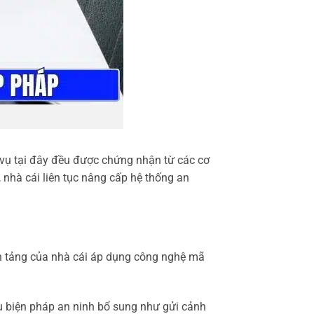
 vụ tại đây đều được chứng nhận từ các cơ
 nhà cái liên tục nâng cấp hệ thống an
n tảng của nhà cái áp dụng công nghệ mã
ều biện pháp an ninh bổ sung như gửi cảnh