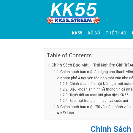
Bỏ
qua
nội
dung
KK55
XỔ SỐ
THỂ THAO
Table of Contents
Chính Sách Bảo Mật – Trải Nghiệm Giải Trí 
Chính sách bảo mật áp dụng cho thành viê
Khám phá 4 nguyên tắc bảo mật của nhà cá
Chính sách bảo mật kiến tạo môi trườ
Điều khoản an ninh về thông tin cá nhâ
Tuyệt đối an toàn khi giao dịch KK55
Bảo mật trong bình luận và cuộc gọi
Chính sách bảo mật đối với các thành viên g
Kết luận
Chính Sách 