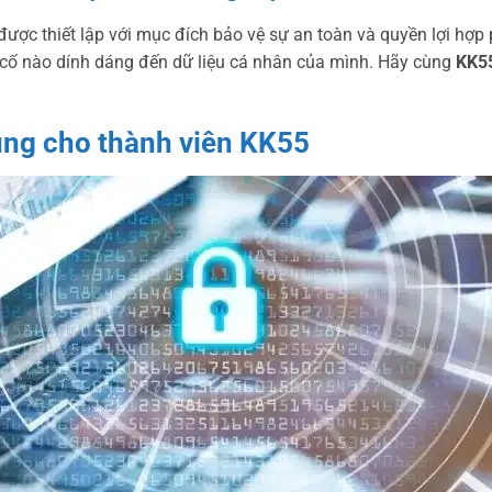
ược thiết lập với mục đích bảo vệ sự an toàn và quyền lợi hợ
ự cố nào dính dáng đến dữ liệu cá nhân của mình. Hãy cùng
KK5
ụng cho thành viên KK55