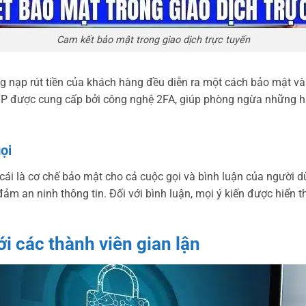
Cam kết bảo mật trong giao dịch trực tuyến
 nạp rút tiền của khách hàng đều diễn ra một cách bảo mật và 
P được cung cấp bởi công nghệ 2FA, giúp phòng ngừa những hàn
ọi
ái là cơ chế bảo mật cho cả cuộc gọi và bình luận của người d
ảm an ninh thông tin. Đối với bình luận, mọi ý kiến được hiển t
i các thành viên gian lận