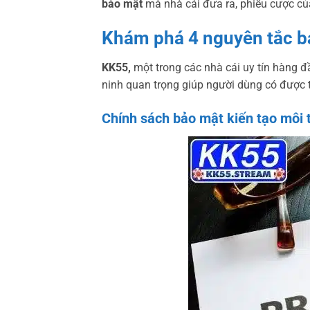
bảo mật
mà nhà cái đưa ra, phiếu cược của
Khám phá 4 nguyên tắc b
KK55,
một trong các nhà cái uy tín hàng đ
ninh quan trọng giúp người dùng có được t
Chính sách bảo mật kiến tạo môi