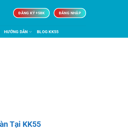
ĐĂNG KÝ +58K
ĐĂNG NHẬP
HƯỚNG DẪN
BLOG KK55
oàn Tại KK55