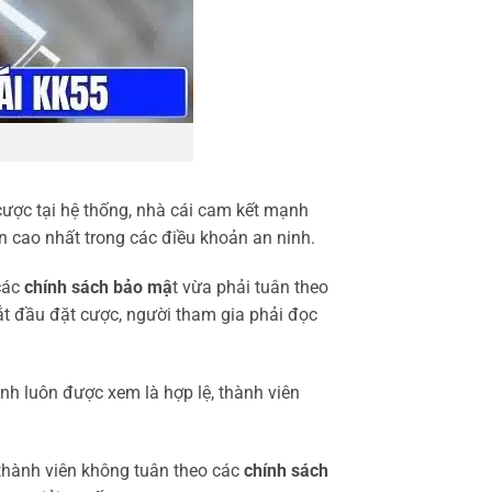
 cược tại hệ thống, nhà cái cam kết mạnh
ên cao nhất trong các điều khoản an ninh.
 các
chính sách bảo mậ
t vừa phải tuân theo
bắt đầu đặt cược, người tham gia phải đọc
nh luôn được xem là hợp lệ, thành viên
thành viên không tuân theo các
chính sách