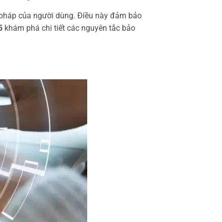
p pháp của người dùng. Điều này đảm bảo
5
khám phá chi tiết các nguyên tắc bảo